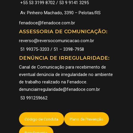
+55 53 3199 8702 / 53 9 9141 3295
HISTÓRIA
FENADOCE 2026
GALERIA
Av. Pinheiro Machado, 3390 – Pelotas/RS
DOCES
PROGRAMAÇÃO
NOTÍCIAS
fenadoce@fenadoce.com.br
ASSESSORIA DE COMUNICAÇÃO:
PATRIMÔNIO
COMO CHEGAR
COMUNICAÇÃO
reverso@reversocomunicacao.com.br
CORTE
EXPOSITORES
CADASTRO COBERT
CONTATO
51 99375-3203 / 51 – 3398-7958
PELOTAS – CIDADE 
FOTOS E VÍDEOS 32
SUGESTÕES
ESPANHOL
DENÚNCIA DE IRREGULARIDADE:
DOCE
FENADOCE
Canal de Comunicação para recebimento de
eventual denúncia de irregularidade no ambiente
de trabalho realizado na Fenadoce.
denunciairregularidade@fenadoce.com.br
53 991259662
Código de Conduta
Plano de Prevenção
Regulamento