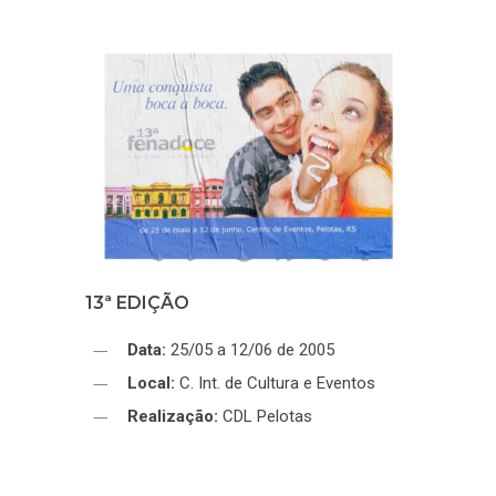
CORTE
EXPOSITORES
CADASTRO COBERT
CONTATO
PELOTAS – CIDADE 
FOTOS E VÍDEOS 32
SUGESTÕES
ESPANHOL
DOCE
FENADOCE
13ª EDIÇÃO
Data:
25/05 a 12/06 de 2005
Local:
C. Int. de Cultura e Eventos
Realização:
CDL Pelotas