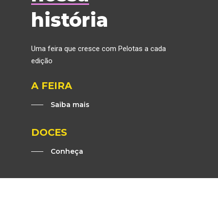
história
Uma feira que cresce com Pelotas a cada
edição
A FEIRA
Saiba mais
DOCES
A FEIRA
Conheça
CONHEÇA
INFORMAÇÕES
HISTÓRIA
FENADOCE 2026
GALERIA
DOCES
PROGRAMAÇÃO
NOTÍCIAS
PATRIMÔNIO
COMO CHEGAR
COMUNICAÇÃO