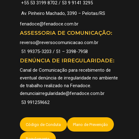
+55 53 3199 8702 / 53 9 9141 3295
HISTÓRIA
FENADOCE 2026
GALERIA
Av. Pinheiro Machado, 3390 – Pelotas/RS
DOCES
PROGRAMAÇÃO
NOTÍCIAS
fenadoce@fenadoce.com.br
ASSESSORIA DE COMUNICAÇÃO:
PATRIMÔNIO
COMO CHEGAR
COMUNICAÇÃO
reverso@reversocomunicacao.com.br
CORTE
EXPOSITORES
CADASTRO COBERT
CONTATO
51 99375-3203 / 51 – 3398-7958
PELOTAS – CIDADE 
FOTOS E VÍDEOS 32
SUGESTÕES
ESPANHOL
DENÚNCIA DE IRREGULARIDADE:
DOCE
FENADOCE
Canal de Comunicação para recebimento de
eventual denúncia de irregularidade no ambiente
de trabalho realizado na Fenadoce.
denunciairregularidade@fenadoce.com.br
53 991259662
Código de Conduta
Plano de Prevenção
Regulamento