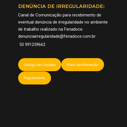
PATRIMÔNIO
COMO CHEGAR
DENÚNCIA DE IRREGULARIDADE:
COMUNICAÇÃO
Canal de Comunicação para recebimento de
CORTE
EXPOSITORES
CADASTRO COBERT
CONTATO
eventual denúncia de irregularidade no ambiente
PELOTAS – CIDADE 
FOTOS E VÍDEOS 32
SUGESTÕES
ESPANHOL
de trabalho realizado na Fenadoce.
DOCE
FENADOCE
denunciairregularidade@fenadoce.com.br
53 991259662
Código de Conduta
Plano de Prevenção
Regulamento