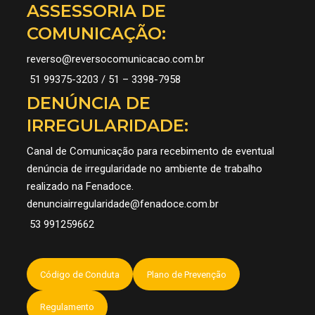
ASSESSORIA DE
COMUNICAÇÃO:
reverso@reversocomunicacao.com.br
51 99375-3203 / 51 – 3398-7958
DENÚNCIA DE
IRREGULARIDADE:
Canal de Comunicação para recebimento de eventual
denúncia de irregularidade no ambiente de trabalho
realizado na Fenadoce.
denunciairregularidade@fenadoce.com.br
53 991259662
Código de Conduta
Plano de Prevenção
Regulamento