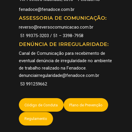
HISTÓRIA
FENADOCE 2026
GALERIA
fenadoce@fenadoce.com.br
DOCES
PROGRAMAÇÃO
NOTÍCIAS
ASSESSORIA DE COMUNICAÇÃO:
PATRIMÔNIO
COMO CHEGAR
COMUNICAÇÃO
reverso@reversocomunicacao.com.br
51 99375-3203 / 51 – 3398-7958
CORTE
EXPOSITORES
CADASTRO COBERT
CONTATO
DENÚNCIA DE IRREGULARIDADE:
PELOTAS – CIDADE 
FOTOS E VÍDEOS 32
SUGESTÕES
ESPANHOL
Canal de Comunicação para recebimento de
DOCE
FENADOCE
eventual denúncia de irregularidade no ambiente
de trabalho realizado na Fenadoce.
denunciairregularidade@fenadoce.com.br
53 991259662
Código de Conduta
Plano de Prevenção
Regulamento