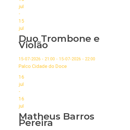
jul
-
15
jul
Duo Trombone e
Violão
15-07-2026 - 21:00 - 15-07-2026 - 22:00
Palco Cidade do Doce
16
jul
-
16
jul
Matheus Barros
Pereira