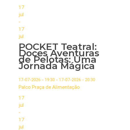
17
jul
-
17
jul
POCKET Teatral:
Doces Aventuras
de Pelotas: Uma
Jornada Mágica
17-07-2026 - 19:30 - 17-07-2026 - 20:30
Palco Praça de Alimentação
17
jul
-
17
jul