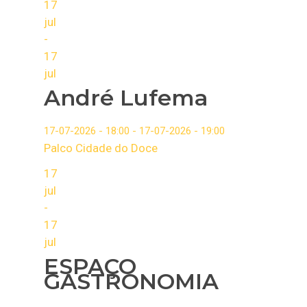
17
jul
-
17
jul
André Lufema
17-07-2026 - 18:00 - 17-07-2026 - 19:00
Palco Cidade do Doce
A FEIRA
17
jul
CONHEÇA
INFORMAÇÕES
-
HISTÓRIA
FENADOCE 2026
GALERIA
17
jul
DOCES
PROGRAMAÇÃO
NOTÍCIAS
ESPAÇO
PATRIMÔNIO
COMO CHEGAR
COMUNICAÇÃO
GASTRONOMIA
CORTE
EXPOSITORES
CADASTRO COBERT
CONTATO