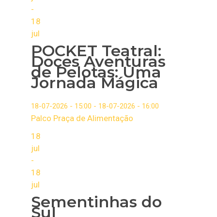
-
18
jul
POCKET Teatral:
Doces Aventuras
de Pelotas: Uma
Jornada Mágica
18-07-2026 - 15:00 - 18-07-2026 - 16:00
Palco Praça de Alimentação
18
jul
-
18
jul
Sementinhas do
Sul