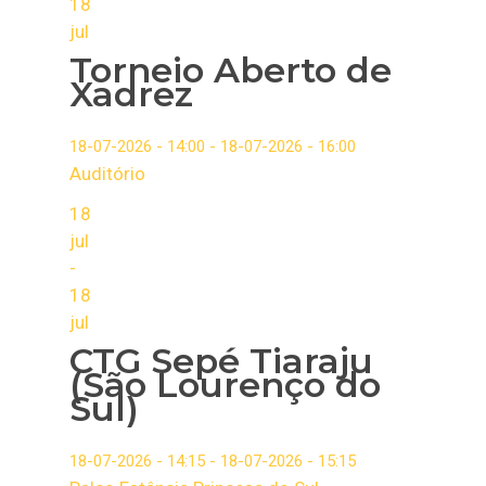
18
jul
Torneio Aberto de
Xadrez
18-07-2026 - 14:00 - 18-07-2026 - 16:00
Auditório
18
jul
-
18
jul
CTG Sepé Tiaraju
(São Lourenço do
Sul)
18-07-2026 - 14:15 - 18-07-2026 - 15:15