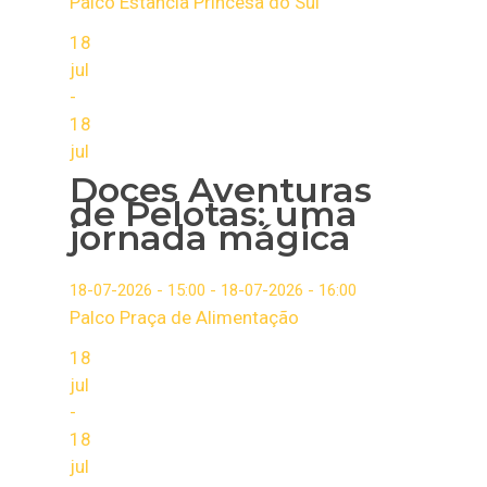
Palco Estância Princesa do Sul
18
jul
-
18
jul
Doces Aventuras
de Pelotas: uma
jornada mágica
18-07-2026 - 15:00 - 18-07-2026 - 16:00
Palco Praça de Alimentação
18
jul
-
18
jul