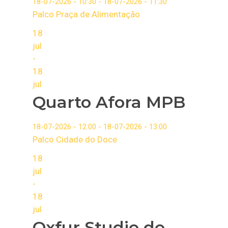
18-07-2026 - 10:30 - 18-07-2026 - 11:30
Palco Praça de Alimentação
18
jul
-
18
jul
Quarto Afora MPB
18-07-2026 - 12:00 - 18-07-2026 - 13:00
Palco Cidade do Doce
18
jul
-
18
jul
Oxfur Studio de