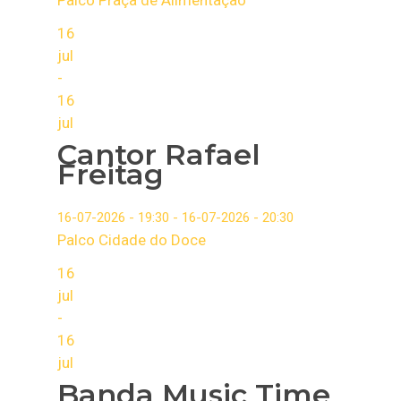
Palco Praça de Alimentação
16
jul
-
16
jul
Cantor Rafael
Freitag
16-07-2026 - 19:30 - 16-07-2026 - 20:30
Palco Cidade do Doce
16
jul
-
16
jul
Banda Music Time