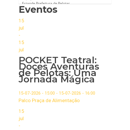
Eventos
15
jul
-
15
jul
POCKET Teatral:
Doces Aventuras
de Pelotas: Uma
Jornada Mágica
15-07-2026 - 15:00 - 15-07-2026 - 16:00
Palco Praça de Alimentação
15
jul
-