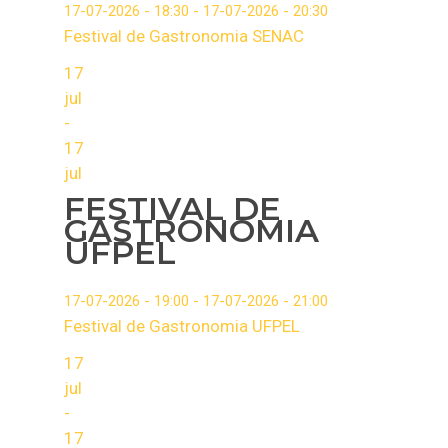
17-07-2026 - 18:30 - 17-07-2026 - 20:30
PELOTAS – CIDADE 
FOTOS E VÍDEOS 32
SUGESTÕES
ESPANHOL
Festival de Gastronomia SENAC
DOCE
FENADOCE
17
jul
-
17
jul
FESTIVAL DE
GASTRONOMIA
UFPEL
17-07-2026 - 19:00 - 17-07-2026 - 21:00
Festival de Gastronomia UFPEL
17
jul
-
17