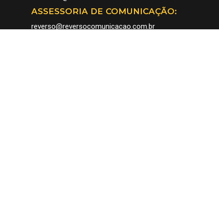
ASSESSORIA DE COMUNICAÇÃO:
reverso@reversocomunicacao.com.br
51 99375-3203 / 51 – 3398-7958
DENÚNCIA DE IRREGULARIDADE:
Canal de Comunicação para recebimento de
eventual denúncia de irregularidade no ambiente
de trabalho realizado na Fenadoce.
denunciairregularidade@fenadoce.com.br
53 991259662
Código de Conduta
Plano de Prevenção
Regulamento