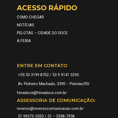
ACESSO RÁPIDO
COMO CHEGAR
NOTÍCIAS
PELOTAS – CIDADE DO DOCE
A FEIRA
ENTRE EM CONTATO
+55 53 3199 8702 / 53 9 9141 3295
Av. Pinheiro Machado, 3390 – Pelotas/RS
A FEIRA
fenadoce@fenadoce.com.br
CONHEÇA
INFORMAÇÕES
ASSESSORIA DE COMUNICAÇÃO:
HISTÓRIA
FENADOCE 2026
GALERIA
reverso@reversocomunicacao.com.br
DOCES
PROGRAMAÇÃO
NOTÍCIAS
51 99375-3203 / 51 – 3398-7958