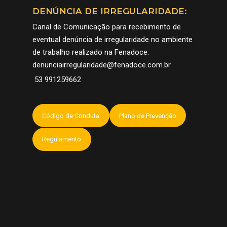
PATRIMÔNIO
COMO CHEGAR
DENÚNCIA DE IRREGULARIDADE:
COMUNICAÇÃO
Canal de Comunicação para recebimento de
CORTE
EXPOSITORES
CADASTRO COBERT
CONTATO
eventual denúncia de irregularidade no ambiente
PELOTAS – CIDADE 
FOTOS E VÍDEOS 32
SUGESTÕES
ESPANHOL
de trabalho realizado na Fenadoce.
DOCE
FENADOCE
denunciairregularidade@fenadoce.com.br
53 991259662
Código de Conduta
Plano de Prevenção
Regulamento