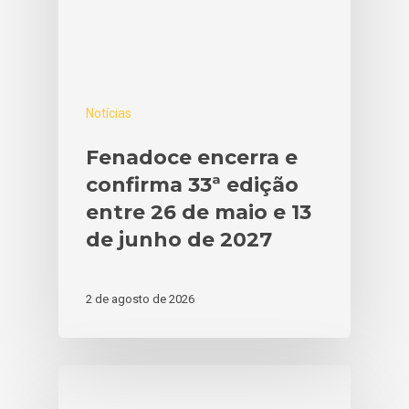
CONHEÇA
INFORMAÇÕES
HISTÓRIA
FENADOCE 2026
GALERIA
DOCES
PROGRAMAÇÃO
NOTÍCIAS
Notícias
PATRIMÔNIO
COMO CHEGAR
COMUNICAÇÃO
Fenadoce encerra e
CORTE
EXPOSITORES
CADASTRO COBERT
CONTATO
confirma 33ª edição
PELOTAS – CIDADE 
FOTOS E VÍDEOS 32
SUGESTÕES
ESPANHOL
entre 26 de maio e 13
DOCE
FENADOCE
de junho de 2027
2 de agosto de 2026