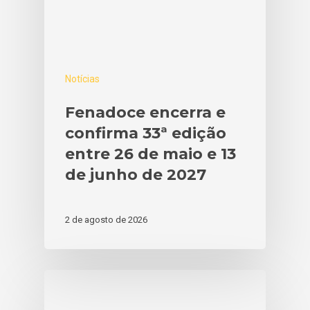
CONHEÇA
INFORMAÇÕES
HISTÓRIA
FENADOCE 2026
GALERIA
DOCES
PROGRAMAÇÃO
NOTÍCIAS
Notícias
PATRIMÔNIO
COMO CHEGAR
COMUNICAÇÃO
Fenadoce encerra e
CORTE
EXPOSITORES
CADASTRO COBERT
CONTATO
confirma 33ª edição
PELOTAS – CIDADE 
FOTOS E VÍDEOS 32
SUGESTÕES
ESPANHOL
entre 26 de maio e 13
DOCE
FENADOCE
de junho de 2027
2 de agosto de 2026