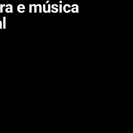
ra e música
l