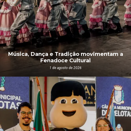
GALERIA
DOCES
PROGRAMAÇÃO
NOTÍCIAS
PATRIMÔNIO
COMO CHEGAR
COMUNICAÇÃO
CORTE
EXPOSITORES
CADASTRO COBERT
CONTATO
PELOTAS – CIDADE 
FOTOS E VÍDEOS 32
SUGESTÕES
ESPANHOL
DOCE
FENADOCE
Música, Dança e Tradição movimentam a
Fenadoce Cultural
1 de agosto de 2026